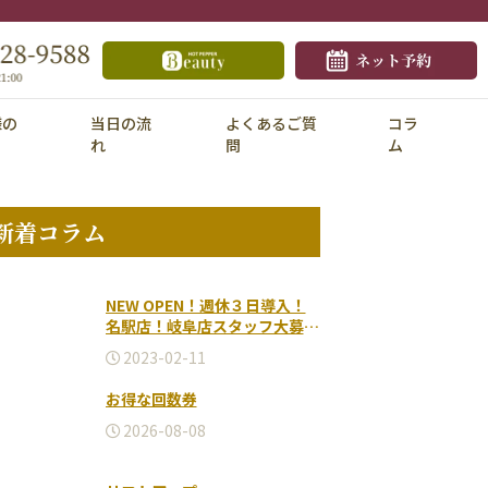
様の
当日の流
よくあるご質
コラ
れ
問
ム
新着コラム
NEW OPEN！週休３日導入！
名駅店！岐阜店スタッフ大募集
♪2026.5-
2023-02-11
お得な回数券
2026-08-08