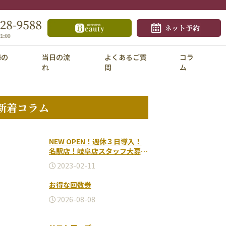
様の
当日の流
よくあるご質
コラ
れ
問
ム
新着コラム
NEW OPEN！週休３日導入！
名駅店！岐阜店スタッフ大募集
♪2026.5-
2023-02-11
お得な回数券
2026-08-08