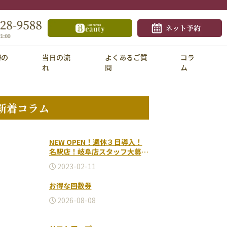
様の
当日の流
よくあるご質
コラ
れ
問
ム
新着コラム
NEW OPEN！週休３日導入！
名駅店！岐阜店スタッフ大募集
♪2026.5-
2023-02-11
お得な回数券
2026-08-08